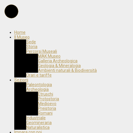
Home
Il Museo
Sede
Storia
Percorsi Museali
MAK Museo
Galleria Archeologica
Geologia & Mineralogia
Ambienti naturali & Biodiversità
Orari e tariffe
Sezioni
Paleontologia
Archeologia
Etruschi
Protostoria
Medioevo
Preistoria
Romani
Industriale
Geomineraria
Naturalistica
Impara con noi