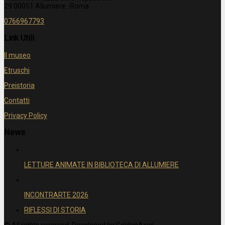
29 00051 Allumiere -Roma
0766967793
Link Utili
Il museo
Etruschi
Preistoria
Contatti
Privacy Policy
News
LETTURE ANIMATE IN BIBLIOTECA DI ALLUMIERE
INCONTRARTE 2026
RIFLESSI DI STORIA
© All rights reserved. Developed by
GoldenAxes