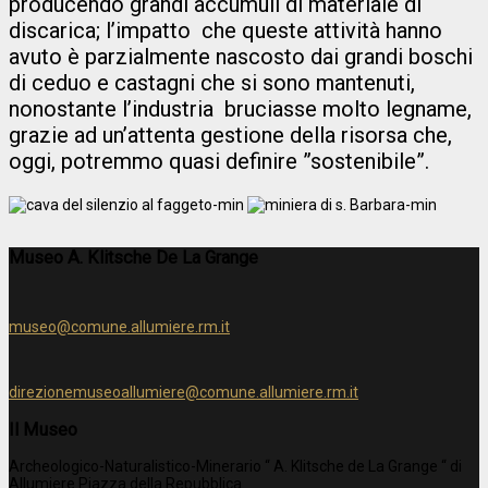
producendo grandi accumuli di materiale di
discarica; l’impatto che queste attività hanno
avuto è parzialmente nascosto dai grandi boschi
di ceduo e castagni che si sono mantenuti,
nonostante l’industria bruciasse molto legname,
grazie ad un’attenta gestione della risorsa che,
oggi, potremmo quasi definire ”sostenibile”.
Museo A. Klitsche De La Grange
museo@comune.allumiere.rm.it
direzionemuseoallumiere@comune.allumiere.rm.it
Il Museo
Archeologico-Naturalistico-Minerario “ A. Klitsche de La Grange “ di
Allumiere Piazza della Repubblica