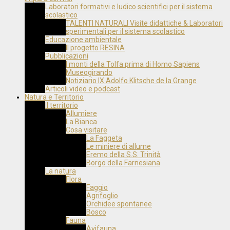
Laboratori formativi e ludico scientifici per il sistema
scolastico
TALENTI NATURALI Visite didattiche & Laboratori
sperimentali per il sistema scolastico
Educazione ambientale
Il progetto RESINA
Pubblicazioni
I monti della Tolfa prima di Homo Sapiens
Museogirando
Notiziario IX Adolfo Klitsche de la Grange
Articoli video e podcast
Natura e Territorio
Il territorio
Allumiere
La Bianca
Cosa visitare
La Faggeta
Le miniere di allume
Eremo della S.S. Trinità
Borgo della Farnesiana
La natura
Flora
Faggio
Agrifoglio
Orchidee spontanee
Bosco
Fauna
Avifauna