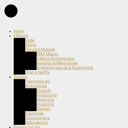
Home
Il Museo
Sede
Storia
Percorsi Museali
MAK Museo
Galleria Archeologica
Geologia & Mineralogia
Ambienti naturali & Biodiversità
Orari e tariffe
Sezioni
Paleontologia
Archeologia
Etruschi
Protostoria
Medioevo
Preistoria
Romani
Industriale
Geomineraria
Naturalistica
Impara con noi