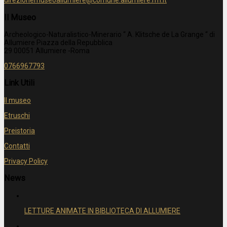
direzionemuseoallumiere@comune.allumiere.rm.it
Il Museo
Archeologico-Naturalistico-Minerario “ A. Klitsche de La Grange “ di
Allumiere Piazza della Repubblica
29 00051 Allumiere -Roma
0766967793
Link Utili
Il museo
Etruschi
Preistoria
Contatti
Privacy Policy
News
LETTURE ANIMATE IN BIBLIOTECA DI ALLUMIERE