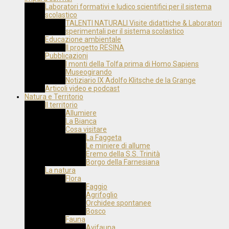
Laboratori formativi e ludico scientifici per il sistema
scolastico
TALENTI NATURALI Visite didattiche & Laboratori
sperimentali per il sistema scolastico
Educazione ambientale
Il progetto RESINA
Pubblicazioni
I monti della Tolfa prima di Homo Sapiens
Museogirando
Notiziario IX Adolfo Klitsche de la Grange
Articoli video e podcast
Natura e Territorio
Il territorio
Allumiere
La Bianca
Cosa visitare
La Faggeta
Le miniere di allume
Eremo della S.S. Trinità
Borgo della Farnesiana
La natura
Flora
Faggio
Agrifoglio
Orchidee spontanee
Bosco
Fauna
Avifauna